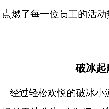
点燃了每一位员工的活动
破冰起
经过轻松欢悦的破冰小