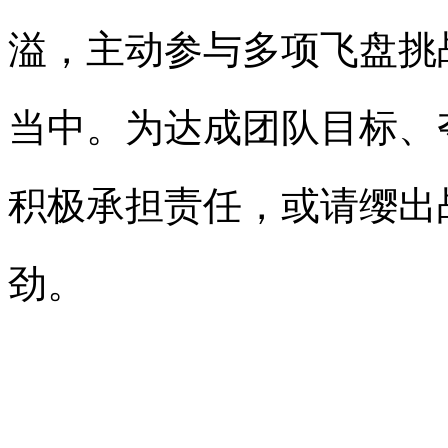
溢，主动参与多项飞盘挑
当中。为达成团队目标、
积极承担责任，或请缨出
劲。