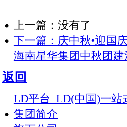
上一篇：没有了
下一篇：庆中秋•迎国庆
海南星华集团中秋团建
返回
LD平台_LD(中国)一
集团简介