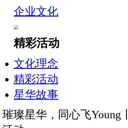
企业文化
精彩活动
文化理念
精彩活动
星华故事
璀璨星华，同心飞Young