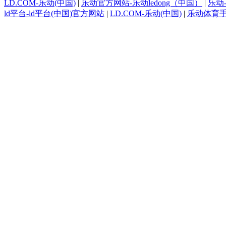
LD.COM-乐动(中国)
|
乐动官方网站-乐动ledong（中国）
|
乐动
ld平台-ld平台(中国)官方网站
|
LD.COM-乐动(中国)
|
乐动体育手