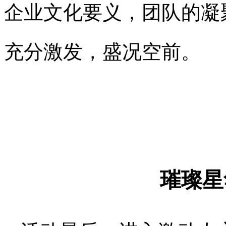
企业文化要义，团队的凝
充分激发，盛况空前。
璀璨星