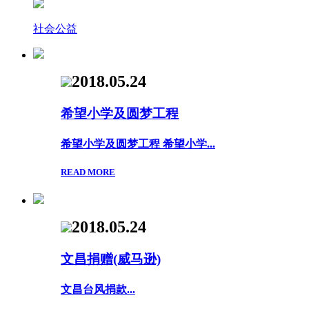
社会公益
2018.05.24
希望小学及圆梦工程
希望小学及圆梦工程 希望小学...
READ MORE
2018.05.24
文昌捐赠(威马逊)
文昌台风捐款...