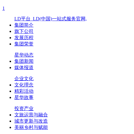
1
LD平台_LD(中国)一站式服务官网,
集团简介
旗下公司
发展历程
集团荣誉
星华动态
集团新闻
媒体报道
企业文化
文化理念
精彩活动
星华故事
投资产业
文旅运营与融合
城市更新与改造
美丽乡村与赋能