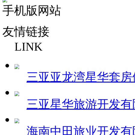
手机版网站
友情链接
LINK
三亚亚龙湾星华套房
三亚星华旅游开发有
海南中田旅业开发有