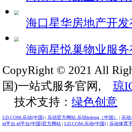
海口星华房地产开发
海南星悦巢物业服务
CopyRight © 2021 All 
国)一站式服务官网,
琼I
技术支持：
绿色创意
LD.COM-乐动(中国)
|
乐动官方网站-乐动ledong（中国）
|
乐动
ld平台-ld平台(中国)官方网站
|
LD.COM-乐动(中国)
|
乐动体育手