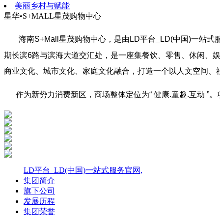
美丽乡村与赋能
星华•S+MALL星茂购物中心
海南
S+Mall
星茂购物中心，是由LD平台_LD(中国)一
期长滨
6
路与滨海大道交汇处，是一座集餐饮、零售、休闲、
商业文化、城市文化、家庭文化融合，打造一个以人文空间、社
作为新势力消费新区，商场整体定位为“ 健康
.
童趣
.
互动 ”
LD平台_LD(中国)一站式服务官网,
集团简介
旗下公司
发展历程
集团荣誉